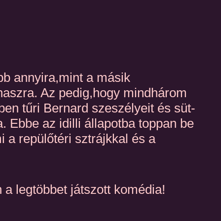
bb annyira,mint a másik
aszra. Az pedig,hogy mindhárom
n tűri Bernard szeszélyeit és süt-
Ebbe az idilli állapotba toppan be
 a repülőtéri sztrájkkal és a
a legtöbbet játszott komédia!