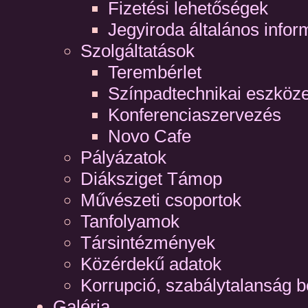
Fizetési lehetőségek
Jegyiroda általános infor
Szolgáltatások
Terembérlet
Színpadtechnikai eszköz
Konferenciaszervezés
Novo Cafe
Pályázatok
Diáksziget Támop
Művészeti csoportok
Tanfolyamok
Társintézmények
Közérdekű adatok
Korrupció, szabálytalanság b
Galéria