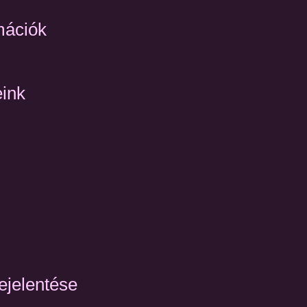
mációk
eink
ejelentése