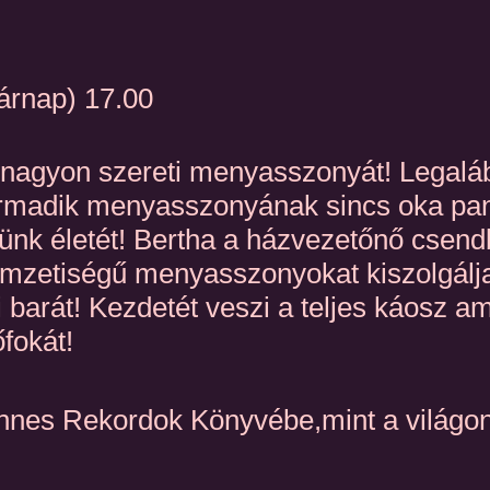
árnap) 17.00
z nagyon szereti menyasszonyát! Legalá
rmadik menyasszonyának sincs oka pan
nk életét! Bertha a házvezetőnő csendbe
zetiségű menyasszonyokat kiszolgálja. 
barát! Kezdetét veszi a teljes káosz ami
fokát!
innes Rekordok Könyvébe,mint a világon 