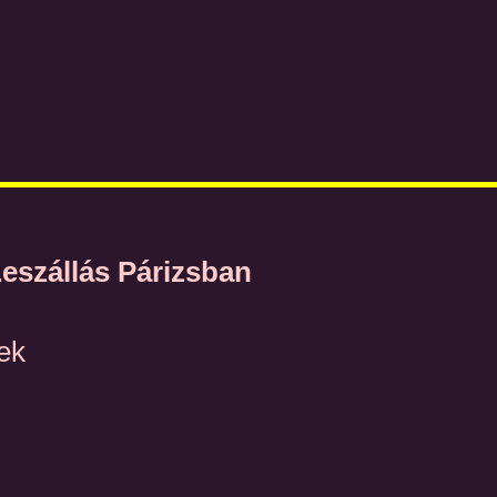
Leszállás Párizsban
ek