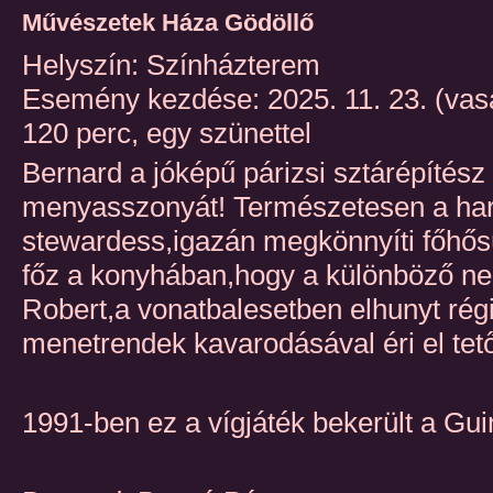
Művészetek Háza Gödöllő
Helyszín: Színházterem
Esemény kezdése: 2025. 11. 23. (vas
120 perc, egy szünettel
Bernard a jóképű párizsi sztárépítés
menyasszonyát! Természetesen a ha
stewardess,igazán megkönnyíti főhősü
főz a konyhában,hogy a különböző nem
Robert,a vonatbalesetben elhunyt régi 
menetrendek kavarodásával éri el tető
1991-ben ez a vígjáték bekerült a Gu