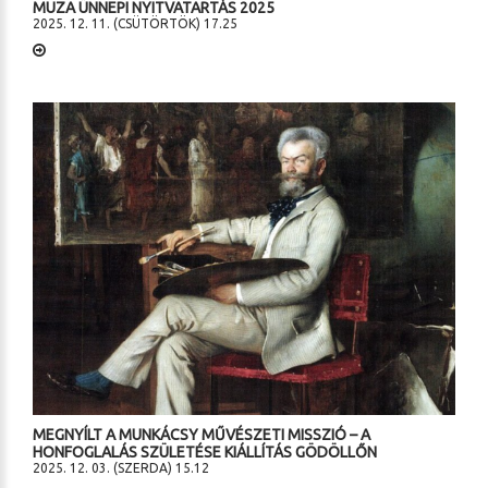
MUZA ÜNNEPI NYITVATARTÁS 2025
2025. 12. 11. (CSÜTÖRTÖK) 17.25
MEGNYÍLT A MUNKÁCSY MŰVÉSZETI MISSZIÓ – A
HONFOGLALÁS SZÜLETÉSE KIÁLLÍTÁS GÖDÖLLŐN
2025. 12. 03. (SZERDA) 15.12