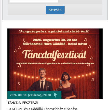
Keresés
2026. 08. 30. (vasárnap) 20.00
TÁNCDALFESZTIVÁL
- a GÖFME és a Gödöllő Táncszínház előadása