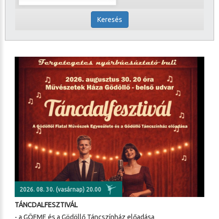
Keresés
2026. 08. 30. (vasárnap) 20.00
TÁNCDALFESZTIVÁL
- a GÖFME és a Gödöllő Táncszínház előadása