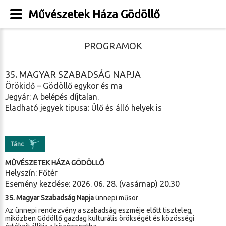
Művészetek Háza Gödöllő
PROGRAMOK
35. MAGYAR SZABADSÁG NAPJA
Örökidő – Gödöllő egykor és ma
Jegyár: A belépés díjtalan.
Eladható jegyek tipusa: Ülő és álló helyek is
Tánc
MŰVÉSZETEK HÁZA GÖDÖLLŐ
Helyszín: Főtér
Esemény kezdése: 2026. 06. 28. (vasárnap) 20.30
35. Magyar Szabadság Napja
ünnepi műsor
Az ünnepi rendezvény a szabadság eszméje előtt tiszteleg,
miközben Gödöllő gazdag kulturális örökségét és közösségi