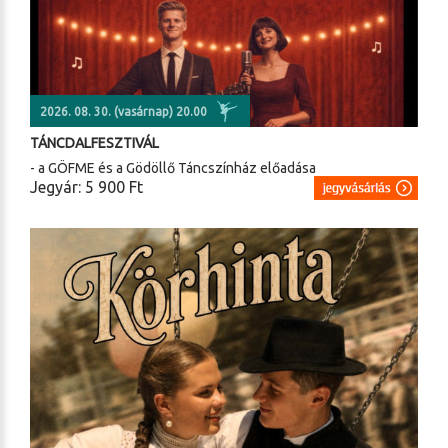
2026. 08. 30. (vasárnap) 20.00
TÁNCDALFESZTIVÁL
- a GÖFME és a Gödöllő Táncszínház előadása
Jegyár: 5 900 Ft