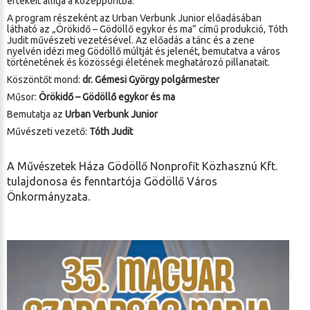
értékeit állítja a középpontba.
A program részeként az Urban Verbunk Junior előadásában
látható az „Örökidő – Gödöllő egykor és ma” című produkció, Tóth
Judit művészeti vezetésével. Az előadás a tánc és a zene
nyelvén idézi meg Gödöllő múltját és jelenét, bemutatva a város
történetének és közösségi életének meghatározó pillanatait.
Köszöntőt mond:
dr. Gémesi György polgármester
Műsor:
Örökidő – Gödöllő egykor és ma
Bemutatja az
Urban Verbunk Junior
Művészeti vezető:
Tóth Judit
A Művészetek Háza Gödöllő Nonprofit Közhasznú Kft.
tulajdonosa és fenntartója Gödöllő Város
Önkormányzata.