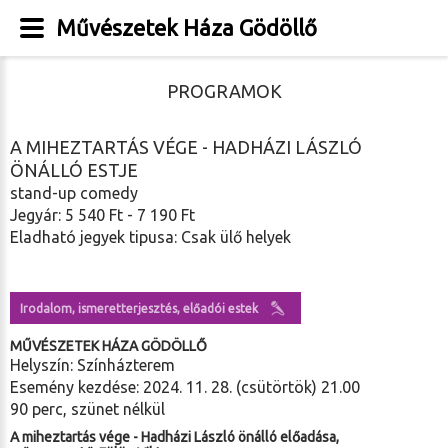
Művészetek Háza Gödöllő
PROGRAMOK
A MIHEZTARTÁS VÉGE - HADHÁZI LÁSZLÓ
ÖNÁLLÓ ESTJE
stand-up comedy
Jegyár: 5 540 Ft - 7 190 Ft
Eladható jegyek tipusa: Csak ülő helyek
Irodalom, ismeretterjesztés, előadói estek
MŰVÉSZETEK HÁZA GÖDÖLLŐ
Helyszín: Színházterem
Esemény kezdése: 2024. 11. 28. (csütörtök) 21.00
90 perc, szünet nélkül
A miheztartás vége - Hadházi László önálló előadása,