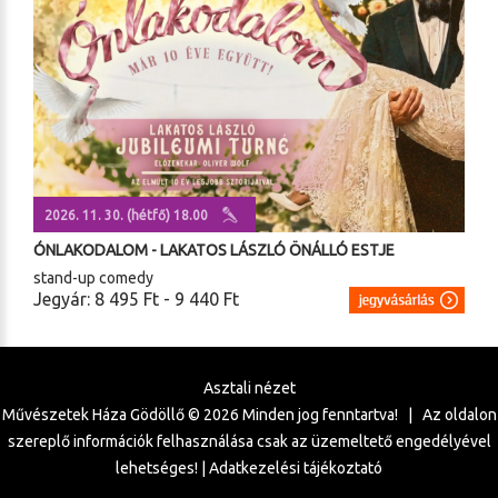
2026. 11. 30. (hétfő) 18.00
ÓNLAKODALOM - LAKATOS LÁSZLÓ ÖNÁLLÓ ESTJE
stand-up comedy
Jegyár: 8 495 Ft - 9 440 Ft
Asztali nézet
Művészetek Háza Gödöllő ©
2026
Minden jog fenntartva! | Az oldalon
szereplő információk felhasználása csak az üzemeltető engedélyével
lehetséges! |
Adatkezelési tájékoztató