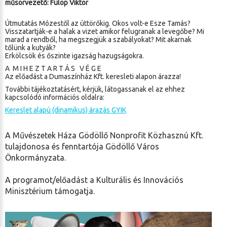
műsorvezető: Fülöp Viktor
Útmutatás Mózestől az úttörőkig. Okos volt-e Esze Tamás?
Visszatartják-e a halak a vizet amikor felugranak a levegőbe? Mi
marad a rendből, ha megszegjük a szabályokat? Mit akarnak
tőlünk a kutyák?
Erkölcsök és őszinte igazság hazugságokra.
A M I H E Z T A R T Á S V É G E
Az előadást a Dumaszínház Kft. keresleti alapon árazza!
További tájékoztatásért, kérjük, látogassanak el az ehhez
kapcsolódó információs oldalra:
Kereslet alapú (dinamikus) árazás GYIK
A Művészetek Háza Gödöllő Nonprofit Közhasznú Kft.
tulajdonosa és fenntartója Gödöllő Város
Önkormányzata.
A programot/előadást a Kulturális és Innovációs
Minisztérium támogatja.