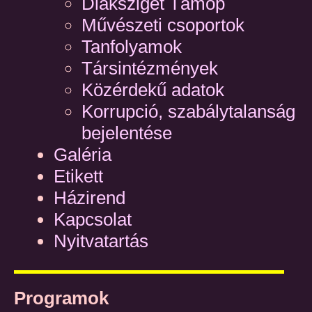
Diáksziget Támop
Művészeti csoportok
Tanfolyamok
Társintézmények
Közérdekű adatok
Korrupció, szabálytalanság
bejelentése
Galéria
Etikett
Házirend
Kapcsolat
Nyitvatartás
Programok