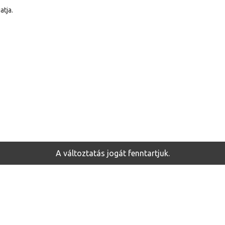
atja.
A változtatás jogát fenntartjuk.