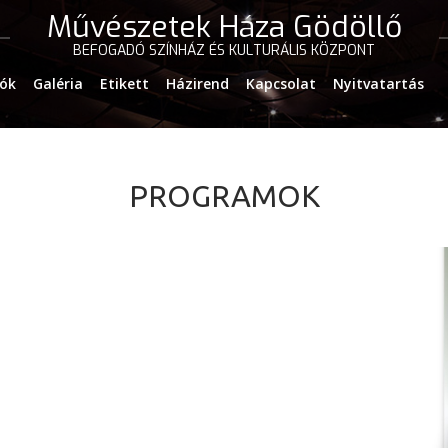
Művészetek Háza Gödöllő
BEFOGADÓ SZÍNHÁZ ÉS KULTURÁLIS KÖZPONT
iók
Galéria
Etikett
Házirend
Kapcsolat
Nyitvatartás
PROGRAMOK