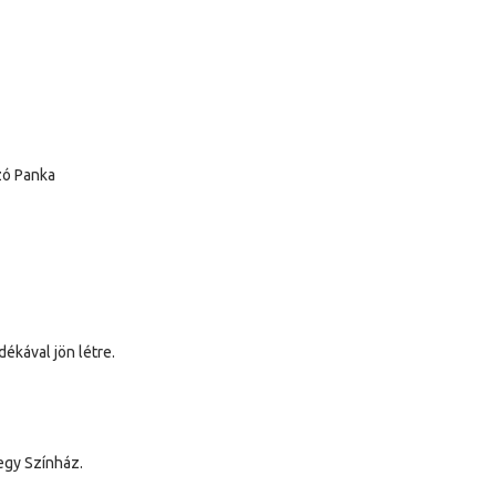
zó Panka
ékával jön létre.
egy Színház.