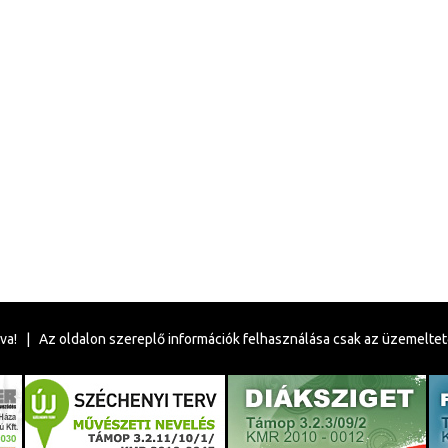
va! | Az oldalon szereplő információk felhasználása csak az üzemelte