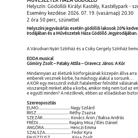
MŰVÉSZETEK HÁZA GÖDÖLLŐ
Helyszín: Gödöllői Királyi Kastély, Kastélypark - 
Esemény kezdése: 2026. 07. 19. (vasárnap) 20.30
2 óra 50 perc, szünettel
Helyszíni jegyvásárlás esetén gödöllői lakosok 20% ked
Irodájában és a Művészetek Háza Gödöllő Jegyirodájában.
A Várudvari Nyári Színház és a Csiky Gergely Színház bemu
EDDA musical
Gömöry Zsolt – Pataky Attila – Oravecz János: A Kör
Mindannyian az életünk körforgásának közepén állva arra 
emberek vesznek körbe, ha máshogy alakul a sorsunk…
A KÖR egy messziről indult fiatalember felnőtté válásána
visszarepít minket abba a korba, amikor még nem tud az em
e együtt minden? A nézőknek, ebben az előadásban bizt
Szereoposztás
ELMO.................................. Nagy Szilárd
ÍRISZ................................... Réthy Zsazsa
SZEZÁR.............................. Kovács Áron / Baksa András
FRÉDI................................. Ragány Misa / Illés Dániel
ANGÓRA............................ Henczi Emma
SZALSZA............................ Fedor Kyra
FAUSZTUSZ....................... Kósa Zsolt