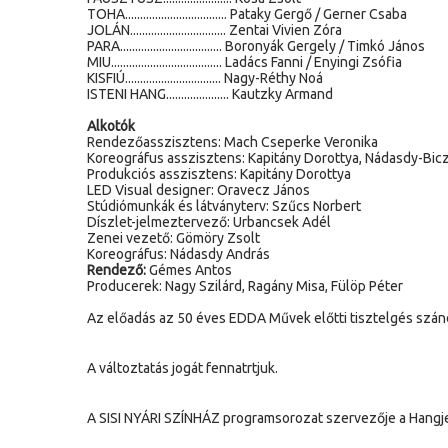
TOHA.................................. Pataky Gergő / Gerner Csaba
JOLÁN................................ Zentai Vivien Zóra
PARA.................................. Boronyák Gergely / Timkó János
MIU..................................... Ladács Fanni / Enyingi Zsófia
KISFIÚ................................ Nagy-Réthy Noá
ISTENI HANG..................... Kautzky Armand
Alkotók
Rendezőasszisztens: Mach Cseperke Veronika
Koreográfus asszisztens: Kapitány Dorottya, Nádasdy-Bic
Produkciós asszisztens: Kapitány Dorottya
LED Visual designer: Oravecz János
Stúdiómunkák és látványterv: Szűcs Norbert
Díszlet-jelmeztervező: Urbancsek Adél
Zenei vezető: Gömöry Zsolt
Koreográfus: Nádasdy András
Rendező:
Gémes Antos
Producerek: Nagy Szilárd, Ragány Misa, Fülöp Péter
Az előadás az 50 éves EDDA Művek előtti tisztelgés szánd
A változtatás jogát fennatrtjuk.
A SISI NYÁRI SZÍNHÁZ programsorozat szervezője a Hangj