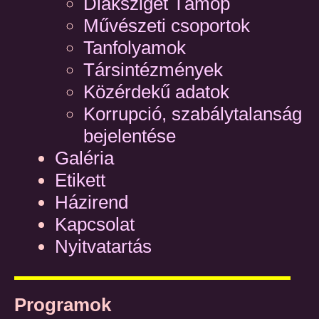
Diáksziget Támop
Művészeti csoportok
Tanfolyamok
Társintézmények
Közérdekű adatok
Korrupció, szabálytalanság
bejelentése
Galéria
Etikett
Házirend
Kapcsolat
Nyitvatartás
Programok