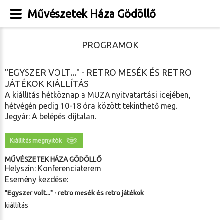
Művészetek Háza Gödöllő
PROGRAMOK
"EGYSZER VOLT..." - RETRO MESÉK ÉS RETRO
JÁTÉKOK KIÁLLÍTÁS
A kiállítás hétköznap a MUZA nyitvatartási idejében,
hétvégén pedig 10-18 óra között tekinthető meg.
Jegyár: A belépés díjtalan.
Kiállítás megnyitók
MŰVÉSZETEK HÁZA GÖDÖLLŐ
Helyszín: Konferenciaterem
Esemény kezdése:
"Egyszer volt..." - retro mesék és retro játékok
kiállítás