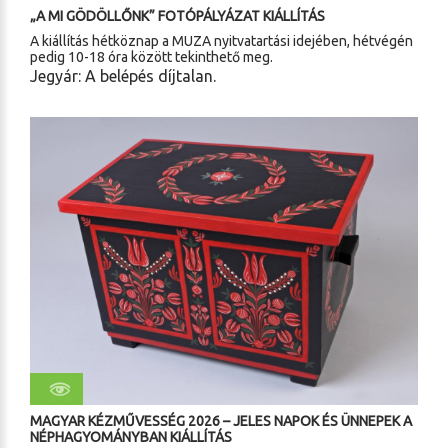
„A MI GÖDÖLLŐNK” FOTÓPÁLYÁZAT KIÁLLÍTÁS
A kiállítás hétköznap a MUZA nyitvatartási idejében, hétvégén
pedig 10-18 óra között tekinthető meg.
Jegyár: A belépés díjtalan.
MAGYAR KÉZMŰVESSÉG 2026 – JELES NAPOK ÉS ÜNNEPEK A
NÉPHAGYOMÁNYBAN KIÁLLÍTÁS