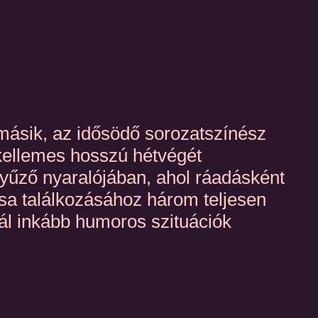
 másik, az idősödő sorozatszínész
kellemes hosszú hétvégét
ényűző nyaralójában, ahol ráadásként
sa találkozásához három teljesen
ál inkább humoros szituációk