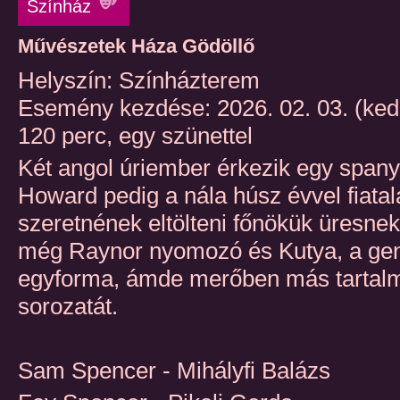
Színház
Művészetek Háza Gödöllő
Helyszín: Színházterem
Esemény kezdése: 2026. 02. 03. (ked
120 perc, egy szünettel
Két angol úriember érkezik egy spanyo
Howard pedig a nála húsz évvel fiata
szeretnének eltölteni főnökük üresnek
még Raynor nyomozó és Kutya, a gengs
egyforma, ámde merőben más tartalmú
sorozatát.
Sam Spencer - Mihályfi Balázs