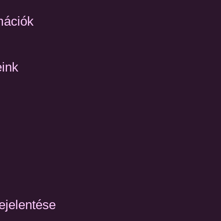
mációk
eink
ejelentése