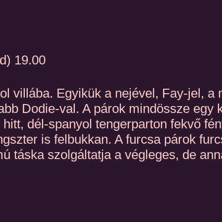
d) 19.00
l villába. Egyikük a nejével, Fay-jel, a
labb Dodie-val. A párok mindössze egy 
 hitt, dél-spanyol tengerparton fekvő f
zter is felbukkan. A furcsa párok furc
 táska szolgáltatja a végleges, de ann