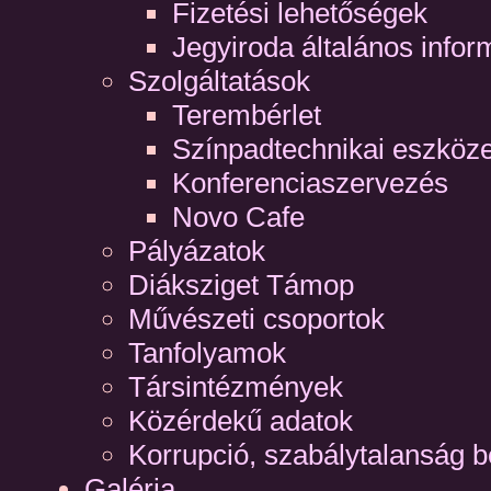
Fizetési lehetőségek
Jegyiroda általános infor
Szolgáltatások
Terembérlet
Színpadtechnikai eszköz
Konferenciaszervezés
Novo Cafe
Pályázatok
Diáksziget Támop
Művészeti csoportok
Tanfolyamok
Társintézmények
Közérdekű adatok
Korrupció, szabálytalanság b
Galéria