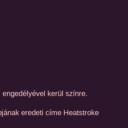
engedélyével kerül színre.
bjának eredeti címe Heatstroke