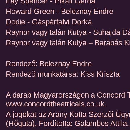
Fay Spencer - Pikali Gerda
Howard Green - Beleznay Endre
Dodie - Gáspárfalvi Dorka
Raynor vagy talán Kutya - Suhajda Dá
Raynor vagy talán Kutya – Barabás Ki
Rendező: Beleznay Endre
Rendező munkatársa: Kiss Kriszta
A darab Magyarországon a Concord The
www.concordtheatricals.co.uk.
A jogokat az Arany Kotta Szerzői Ügy
(Hőguta). Fordította: Galambos Attila.