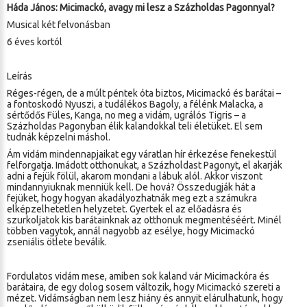
Háda János: Micimackó, avagy mi lesz a Százholdas Pagonnyal?
Musical két felvonásban
6 éves kortól
Leírás
Réges-régen, de a múlt péntek óta biztos, Micimackó és barátai –
a fontoskodó Nyuszi, a tudálékos Bagoly, a félénk Malacka, a
sértődős Füles, Kanga, no meg a vidám, ugrálós Tigris – a
Százholdas Pagonyban élik kalandokkal teli életüket. El sem
tudnák képzelni máshol.
Ám vidám mindennapjaikat egy váratlan hír érkezése fenekestül
felforgatja. Imádott otthonukat, a Százholdast Pagonyt, el akarják
adni a fejük fölül, akarom mondani a lábuk alól. Akkor viszont
mindannyiuknak menniük kell. De hová? Összedugják hát a
fejüket, hogy hogyan akadályozhatnák meg ezt a számukra
elképzelhetetlen helyzetet. Gyertek el az előadásra és
szurkoljatok kis barátainknak az otthonuk megmentéséért. Minél
többen vagytok, annál nagyobb az esélye, hogy Micimackó
zseniális ötlete beválik.
Fordulatos vidám mese, amiben sok kaland vár Micimackóra és
barátaira, de egy dolog sosem változik, hogy Micimackó szereti a
mézet. Vidámságban nem lesz hiány és annyit elárulhatunk, hogy