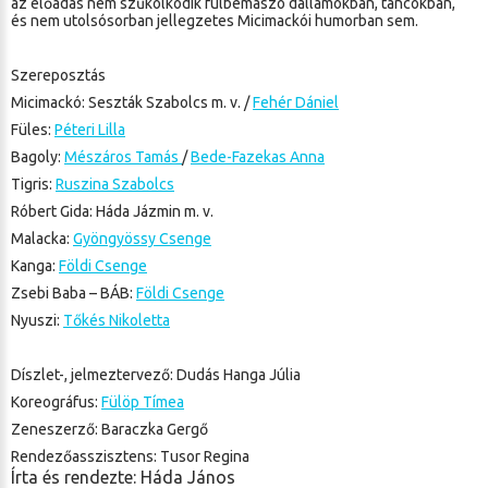
az előadás nem szűkölködik fülbemászó dallamokban, táncokban,
és nem utolsósorban jellegzetes Micimackói humorban sem.
Szereposztás
Micimackó: Seszták Szabolcs m. v. /
Fehér Dániel
Füles:
Péteri Lilla
Bagoly:
Mészáros Tamás
/
Bede-Fazekas Anna
Tigris:
Ruszina Szabolcs
Róbert Gida: Háda Jázmin m. v.
Malacka:
Gyöngyössy Csenge
Kanga:
Földi Csenge
Zsebi Baba – BÁB:
Földi Csenge
Nyuszi:
Tőkés Nikoletta
Díszlet-, jelmeztervező: Dudás Hanga Júlia
Koreográfus:
Fülöp Tímea
Zeneszerző: Baraczka Gergő
Rendezőasszisztens: Tusor Regina
Írta és rendezte: Háda János