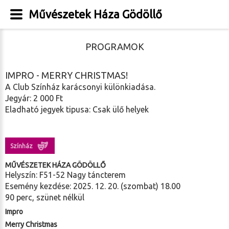
Művészetek Háza Gödöllő
PROGRAMOK
IMPRO - MERRY CHRISTMAS!
A Club Színház karácsonyi különkiadása.
Jegyár: 2 000 Ft
Eladható jegyek tipusa: Csak ülő helyek
Színház
MŰVÉSZETEK HÁZA GÖDÖLLŐ
Helyszín: F51-52 Nagy táncterem
Esemény kezdése: 2025. 12. 20. (szombat) 18.00
90 perc, szünet nélkül
Impro
Merry Christmas