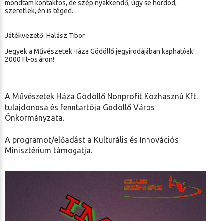
mondtam kontaktos, de szép nyakkendő, úgy se hordod,
szeretlek, én is téged.
Játékvezető: Halász Tibor
Jegyek a Művészetek Háza Gödöllő jegyirodájában kaphatóak
2000 Ft-os áron!
A Művészetek Háza Gödöllő Nonprofit Közhasznú Kft.
tulajdonosa és fenntartója Gödöllő Város
Önkormányzata.
A programot/előadást a Kulturális és Innovációs
Minisztérium támogatja.