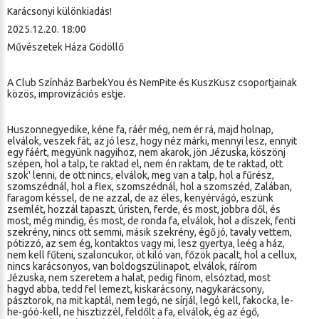
Karácsonyi különkiadás!
2025.12.20. 18:00
Művészetek Háza Gödöllő
A Club Színház BarbekYou és NemPite és KuszKusz csoportjainak
közös, improvizációs estje.
Huszonnegyedike, kéne fa, ráér még, nem ér rá, majd holnap,
elválok, veszek fát, az jó lesz, hogy néz márki, mennyi lesz, ennyit
egy fáért, megyünk nagyihoz, nem akarok, jön Jézuska, köszönj
szépen, hol a talp, te raktad el, nem én raktam, de te raktad, ott
szok' lenni, de ott nincs, elválok, meg van a talp, hol a fűrész,
szomszédnál, hol a flex, szomszédnál, hol a szomszéd, Zalában,
faragom késsel, de ne azzal, de az éles, kenyérvágó, eszünk
zsemlét, hozzál tapaszt, úristen, ferde, és most, jobbra dől, és
most, még mindig, és most, de ronda fa, elválok, hol a díszek, fenti
szekrény, nincs ott semmi, másik szekrény, égő jó, tavaly vettem,
pótizzó, az sem ég, kontaktos vagy mi, lesz gyertya, leég a ház,
nem kell fűteni, szaloncukor, öt kiló van, főzök pacalt, hol a cellux,
nincs karácsonyos, van boldogszülinapot, elválok, ráírom
Jézuska, nem szeretem a halat, pedig finom, elsóztad, most
hagyd abba, tedd fel lemezt, kiskarácsony, nagykarácsony,
pásztorok, na mit kaptál, nem legó, ne sírjál, legó kell, fakocka, le-
he-góó-kell, ne hisztizzél, feldőlt a fa, elválok, ég az égő,