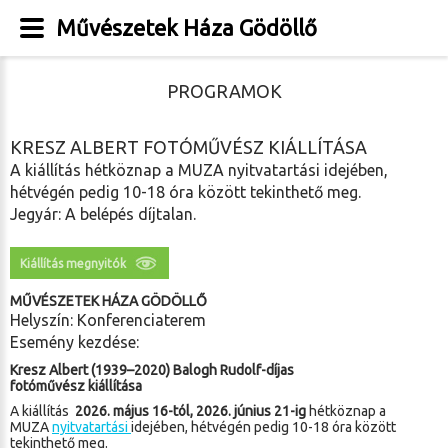
Művészetek Háza Gödöllő
PROGRAMOK
KRESZ ALBERT FOTÓMŰVÉSZ KIÁLLÍTÁSA
A kiállítás hétköznap a MUZA nyitvatartási idejében,
hétvégén pedig 10-18 óra között tekinthető meg.
Jegyár: A belépés díjtalan.
Kiállítás megnyitók
MŰVÉSZETEK HÁZA GÖDÖLLŐ
Helyszín: Konferenciaterem
Esemény kezdése:
Kresz Albert (1939–2020) Balogh Rudolf-díjas
fotóművész kiállítása
A kiállítás
2026. május 16-tól, 2026. június 21-ig
hétköznap a
MUZA
nyitvatartási
idejében, hétvégén pedig 10-18 óra között
tekinthető meg.