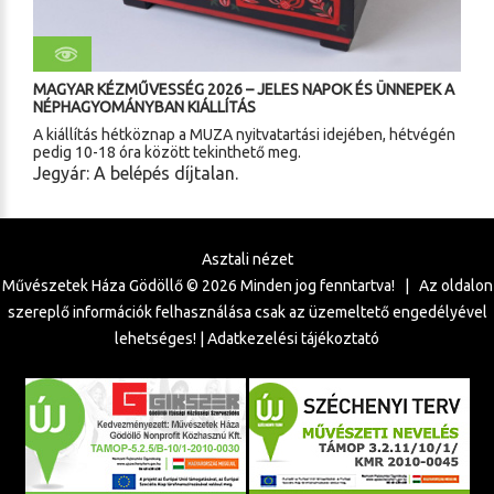
MAGYAR KÉZMŰVESSÉG 2026 – JELES NAPOK ÉS ÜNNEPEK A
NÉPHAGYOMÁNYBAN KIÁLLÍTÁS
A kiállítás hétköznap a MUZA nyitvatartási idejében, hétvégén
pedig 10-18 óra között tekinthető meg.
Jegyár: A belépés díjtalan.
Asztali nézet
Művészetek Háza Gödöllő ©
2026
Minden jog fenntartva! | Az oldalon
szereplő információk felhasználása csak az üzemeltető engedélyével
lehetséges! |
Adatkezelési tájékoztató