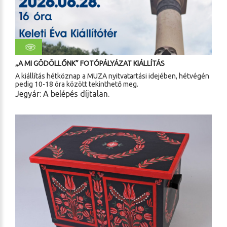
„A MI GÖDÖLLŐNK” FOTÓPÁLYÁZAT KIÁLLÍTÁS
A kiállítás hétköznap a MUZA nyitvatartási idejében, hétvégén
pedig 10-18 óra között tekinthető meg.
Jegyár: A belépés díjtalan.