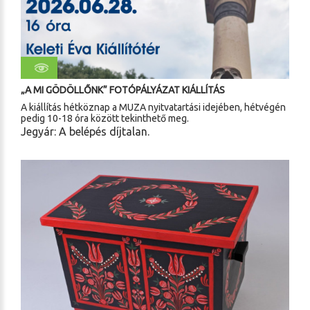
„A MI GÖDÖLLŐNK” FOTÓPÁLYÁZAT KIÁLLÍTÁS
A kiállítás hétköznap a MUZA nyitvatartási idejében, hétvégén
pedig 10-18 óra között tekinthető meg.
Jegyár: A belépés díjtalan.