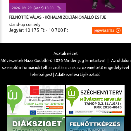
2026. 09. 29. (kedd) 18.00
FELNŐTTÉ VÁLÁS - KŐHALMI ZOLTÁN ÖNÁLLÓ ESTJE
stand-up comedy
Jegyár: 10 175 Ft - 10 700 Ft
Asztali nézet
Művészetek Háza Gödöllő ©
2026
Minden jog fenntartva! | Az oldalon
szereplő információk felhasználása csak az üzemeltető engedélyével
lehetséges! |
Adatkezelési tájékoztató