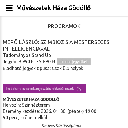
Művészetek Háza Gödöllő
PROGRAMOK
MÉRŐ LÁSZLÓ: SZIMBIÓZIS A MESTERSÉGES
INTELLIGENCIÁVAL
Tudományos Stand Up
Jegyár: 8 990 Ft - 9 890 Ft
Eladható jegyek tipusa: Csak ülő helyek
Irodalom, ismeretterjesztés, előadói estek
MŰVÉSZETEK HÁZA GÖDÖLLŐ
Helyszín: Színházterem
Esemény kezdése: 2026. 01. 30. (péntek) 19.00
90 perc, szünet nélkül
Kedves Közönségünk!