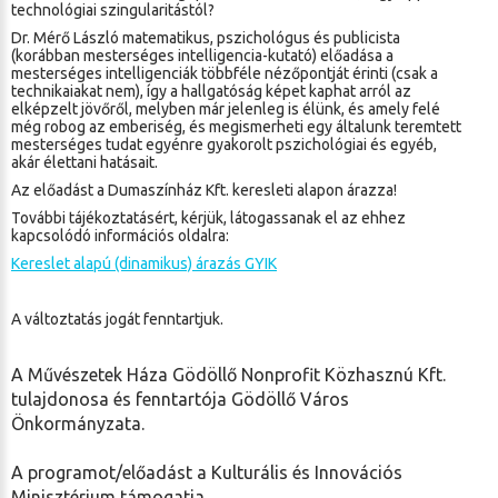
technológiai szingularitástól?
Dr. Mérő László matematikus, pszichológus és publicista
(korábban mesterséges intelligencia-kutató) előadása a
mesterséges intelligenciák többféle nézőpontját érinti (csak a
technikaiakat nem), így a hallgatóság képet kaphat arról az
elképzelt jövőről, melyben már jelenleg is élünk, és amely felé
még robog az emberiség, és megismerheti egy általunk teremtett
mesterséges tudat egyénre gyakorolt pszichológiai és egyéb,
akár élettani hatásait.
Az előadást a Dumaszínház Kft. keresleti alapon árazza!
További tájékoztatásért, kérjük, látogassanak el az ehhez
kapcsolódó információs oldalra:
Kereslet alapú (dinamikus) árazás GYIK
A változtatás jogát fenntartjuk.
A Művészetek Háza Gödöllő Nonprofit Közhasznú Kft.
tulajdonosa és fenntartója Gödöllő Város
Önkormányzata.
A programot/előadást a Kulturális és Innovációs
Minisztérium támogatja.