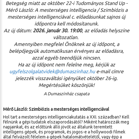
Betegség miatt az október 22-i Tudományos Stand Up -
Mérő László: A mesterséges intelligencia / Szimbiózis a
mesterséges intelligenciával c. előadásunkat sajnos új
időpontra kell módosítanunk.
Az új dátum:
2026. január 30. 19:00
, az előadás helyszíne
változatlan.
Amennyiben megfelel Önöknek az új időpont, a
belépőjegyük automatikusan érvényes az előadásra,
azzal egyéb teendőjük nincsen.
Ha az új időpont nem felelne meg, kérjük az
ugyfelszolgalatvidek@
dumaszinhaz.hu
e-mail címre
jelezzék visszaváltási igényüket október 26-ig.
Megértésüket köszönjük!
A Dumaszínház csapata
Mérő László: Szimbiózis a mesterséges intelligenciával
Hol tart a mesterséges intelligenciakutatás a XXI. században? Kell
félnünk a gépi tudatok elszaporodásától? Miként határozzák meg
napjainkat, és az előttünk álló jövőt az általunk teremtett
intelligens gépek, és programok, és jogos-e a hollywoodi filmek
által felvázolt félelem a gépek hatalomátvételétől, vagy épp a