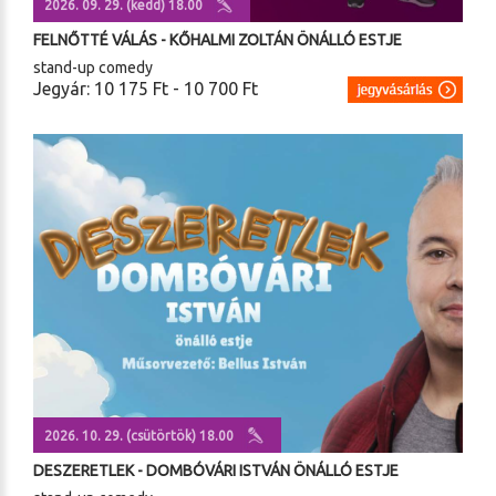
2026. 09. 29. (kedd) 18.00
FELNŐTTÉ VÁLÁS - KŐHALMI ZOLTÁN ÖNÁLLÓ ESTJE
stand-up comedy
Jegyár: 10 175 Ft - 10 700 Ft
2026. 10. 29. (csütörtök) 18.00
DESZERETLEK - DOMBÓVÁRI ISTVÁN ÖNÁLLÓ ESTJE