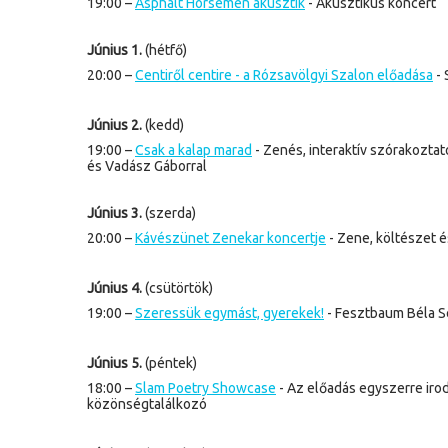
19:00 –
Asphalt Horsemen akusztik
- Akusztikus koncert
Június 1.
(hétfő)
20:00 –
Centiről centire - a Rózsavölgyi Szalon előadása
- 
Június 2.
(kedd)
19:00 –
Csak a kalap marad
- Zenés, interaktív szórakozta
és Vadász Gáborral
Június 3.
(szerda)
20:00 –
Kávészünet Zenekar koncertje
- Zene, költészet é
Június 4.
(csütörtök)
19:00 –
Szeressük egymást, gyerekek!
-
Fesztbaum Béla S
Június 5.
(péntek)
18:00 –
Slam Poetry Showcase
- Az előadás egyszerre irod
közönségtalálkozó