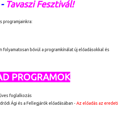
-
Tavaszi Fesztivál!
s programjainkra:
n folyamatosan bővül a programkínálat új előadásokkal és
PAD PROGRAMOK
űves foglalkozás
rődi Ági és a Fellegjárók előadásában -
Az előadás az eredeti