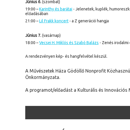
Június 6.
(szombat)
19:00 –
Karinthy és barátai
- Jelenetek, kuplék, humoreszk
előadásában
21:00 –
Lil Frakk koncert
- a Z generáció hangja
Június 7.
(vasárnap)
18:00 –
Vecsei H. Miklós és Szabó Balázs
- Zenés irodalmi 
A rendezvényen kép- és hangfelvétel készül.
A Művészetek Háza Gödöllő Nonprofit Közhasznú 
Önkormányzata.
A programot/előadást a Kulturális és Innovációs 