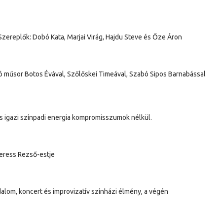
Szereplők: Dobó Kata, Marjai Virág, Hajdu Steve és Őze Áron
tó műsor Botos Évával, Szőlőskei Timeával, Szabó Sipos Barnabással
s igazi színpadi energia kompromisszumok nélkül.
eress Rezső-estje
alom, koncert és improvizatív színházi élmény, a végén