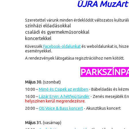
ÚJRA MuzArt 
Szeretettel várunk minden érdeklődőt változatos kulturáli
színházi előadásokkal
családi és gyermekműsorokkal
koncertekkel
Kövessék
Facebook-oldalunkat
és weboldalunkat is, hisze
eseményekkel.
A rendezvények látogatása regisztrációhoz nem kötött.
PARKSZÍN
Május 30.
(szombat)
10:00 –
Mimó és Csipek az erdőben
- Bábelőadás és kézm
16:00 –
Lázár Ervin: A hétfejű tündér
- Zenés mesejáték End
helyszínen kerül megrendezésre.
20:00 –
Oti Voice & Bass koncert
- Akusztikus koncert
Május 31.
(vasárnap)