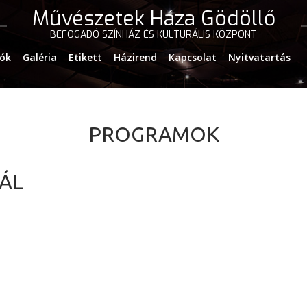
Művészetek Háza Gödöllő
BEFOGADÓ SZÍNHÁZ ÉS KULTURÁLIS KÖZPONT
iók
Galéria
Etikett
Házirend
Kapcsolat
Nyitvatartás
PROGRAMOK
VÁL