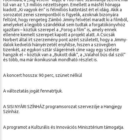
túl van az 1,3 milliós nézettségen. Emellett a másfél hónapja
kiadott „Ki vagyok én” is félmilliós kattintást ért el idáig. Akik a
sorozatot zenei szempontból is figyelik, azoknak bizonyára
feltűnt, hogy rengeteg Zámbó Jimmy felvétel maradt ki a filmből,
amelyeket a legjobb szándékkal sem tudtak a forgatókönyvhöz
igazítani – köztük szerepel a „Forog a film” is, amely ennek
ellenére kiemelt szerepet kapott a projekt alatt. A Csicsák
Norbert által írt szerzemény pont azért született, hogy a Jimmy-
dalok kedvelői hiányérzetét enyhítse, hiszen a szövegben
tizenkét, az egykori sztár slágerének címe vagy egy szelete
hangzik el – köztük van a „Bukott diák”, a „Valahol bús dal szól”
és több, ma már ikonikusnak mondható részlet is.
A koncert hossza: 90 perc, szünet nélkül
A változtatás jogát fennatrtjuk.
A SISI NYÁRI SZÍNHÁZ programsorozat szervezője a Hangjegy
Színház.
A programot a Kulturális és Innovációs Minisztérium támogatja.