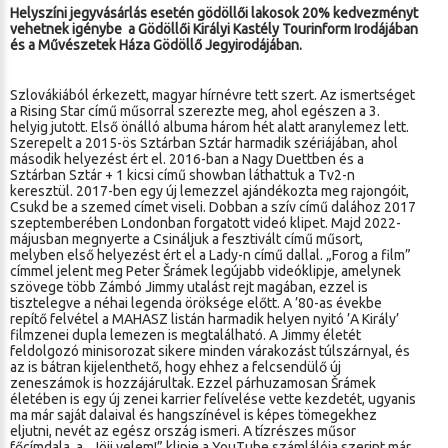
Helyszíni jegyvásárlás esetén gödöllői lakosok 20% kedvezményt
vehetnek igénybe
a Gödöllői Királyi Kastély Tourinform Irodájában
és a Művészetek Háza Gödöllő Jegyirodájában.
Szlovákiából érkezett, magyar hírnévre tett szert. Az ismertséget
a Rising Star című műsorral szerezte meg, ahol egészen a 3.
helyig jutott. Első önálló albuma három hét alatt aranylemez lett.
Szerepelt a 2015-ös Sztárban Sztár harmadik szériájában, ahol
második helyezést ért el. 2016-ban a Nagy Duettben és a
Sztárban Sztár + 1 kicsi című showban láthattuk a Tv2-n
keresztül. 2017-ben egy új lemezzel ajándékozta meg rajongóit,
Csukd be a szemed címet viseli. Dobban a szív című dalához 2017
szeptemberében Londonban forgatott videó klipet. Majd 2022-
májusban megnyerte a Csináljuk a fesztivált című műsort,
melyben első helyezést ért el a Lady-n című dallal. „Forog a film”
címmel jelent meg Peter Šrámek legújabb videóklipje, amelynek
szövege több Zámbó Jimmy utalást rejt magában, ezzel is
tisztelegve a néhai legenda öröksége előtt. A ’80-as évekbe
repítő felvétel a MAHASZ listán harmadik helyen nyitó ’A Király’
filmzenei dupla lemezen is megtalálható. A Jimmy életét
feldolgozó minisorozat sikere minden várakozást túlszárnyal, és
az is bátran kijelenthető, hogy ehhez a felcsendülő új
zeneszámok is hozzájárultak. Ezzel párhuzamosan Šrámek
életében is egy új zenei karrier felívelése vette kezdetét, ugyanis
ma már saját dalaival és hangszínével is képes tömegekhez
eljutni, nevét az egész ország ismeri. A tízrészes műsor
főcímdala, a „Jöjj velem!” klipje a YouTube számlálója szerint már