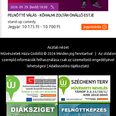
2026. 09. 29. (kedd) 18.00
FELNŐTTÉ VÁLÁS - KŐHALMI ZOLTÁN ÖNÁLLÓ ESTJE
stand-up comedy
Jegyár: 10 175 Ft - 10 700 Ft
Asztali nézet
Művészetek Háza Gödöllő ©
2026
Minden jog fenntartva! | Az oldalon
szereplő információk felhasználása csak az üzemeltető engedélyével
lehetséges! |
Adatkezelési tájékoztató