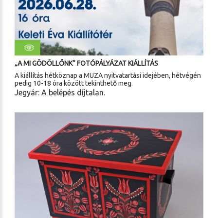
„A MI GÖDÖLLŐNK” FOTÓPÁLYÁZAT KIÁLLÍTÁS
A kiállítás hétköznap a MUZA nyitvatartási idejében, hétvégén
pedig 10-18 óra között tekinthető meg.
Jegyár: A belépés díjtalan.