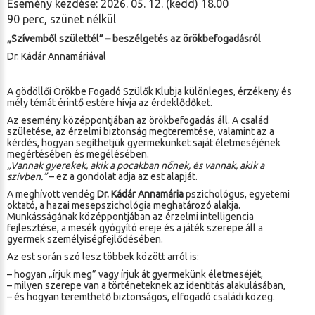
Esemény kezdése: 2026. 05. 12. (kedd) 18.00
90 perc, szünet nélkül
„Szívemből születtél” – beszélgetés az örökbefogadásról
Dr. Kádár Annamáriával
A gödöllői Örökbe Fogadó Szülők Klubja különleges, érzékeny és
mély témát érintő estére hívja az érdeklődőket.
Az esemény középpontjában az örökbefogadás áll. A család
születése, az érzelmi biztonság megteremtése, valamint az a
kérdés, hogyan segíthetjük gyermekünket saját életmeséjének
megértésében és megélésében.
„Vannak gyerekek, akik a pocakban nőnek, és vannak, akik a
szívben.”
– ez a gondolat adja az est alapját.
A meghívott vendég
Dr. Kádár Annamária
pszichológus, egyetemi
oktató, a hazai mesepszichológia meghatározó alakja.
Munkásságának középpontjában az érzelmi intelligencia
fejlesztése, a mesék gyógyító ereje és a játék szerepe áll a
gyermek személyiségfejlődésében.
Az est során szó lesz többek között arról is:
– hogyan „írjuk meg” vagy írjuk át gyermekünk életmeséjét,
– milyen szerepe van a történeteknek az identitás alakulásában,
– és hogyan teremthető biztonságos, elfogadó családi közeg.