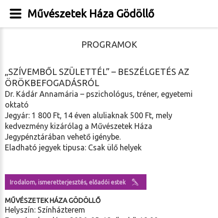
Művészetek Háza Gödöllő
PROGRAMOK
„SZÍVEMBŐL SZÜLETTÉL” – BESZÉLGETÉS AZ
ÖRÖKBEFOGADÁSRÓL
Dr. Kádár Annamária – pszichológus, tréner, egyetemi
oktató
Jegyár: 1 800 Ft, 14 éven aluliaknak 500 Ft, mely
kedvezmény kizárólag a Művészetek Háza
Jegypénztárában vehető igénybe.
Eladható jegyek tipusa: Csak ülő helyek
Irodalom, ismeretterjesztés, előadói estek
MŰVÉSZETEK HÁZA GÖDÖLLŐ
Helyszín: Színházterem