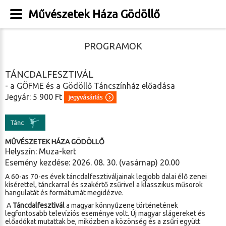
Művészetek Háza Gödöllő
PROGRAMOK
TÁNCDALFESZTIVÁL
- a GÖFME és a Gödöllő Táncszínház előadása
Jegyár: 5 900 Ft
Tánc
MŰVÉSZETEK HÁZA GÖDÖLLŐ
Helyszín: Muza-kert
Esemény kezdése: 2026. 08. 30. (vasárnap) 20.00
A 60-as 70-es évek táncdalfesztiváljainak legjobb dalai élő zenei
kísérettel, tánckarral és szakértő zsűrivel a klasszikus műsorok
hangulatát és formátumát megidézve.
A
Táncdalfesztivál
a magyar könnyűzene történetének
legfontosabb televíziós eseménye volt. Új magyar slágereket és
előadókat mutattak be, miközben a közönség és a zsűri együtt