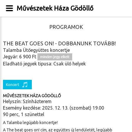
Művészetek Háza Gödöllő
PROGRAMOK
THE BEAT GOES ON! - DOBBANUNK TOVÁBB!
Talamba Ütőegyüttes koncertje
Jegyár: 6 900 Ft
Eladható jegyek tipusa: Csak ülő helyek
Koncert
MŰVÉSZETEK HÁZA GÖDÖLLŐ
Helyszín: Színházterem
Esemény kezdése: 2025. 12. 13. (szombat) 19.00
90 perc, 1 szünettel
A Talamba legújabb koncertje!
A The beat goes on! cím, az együttes új lendületét, legújabb