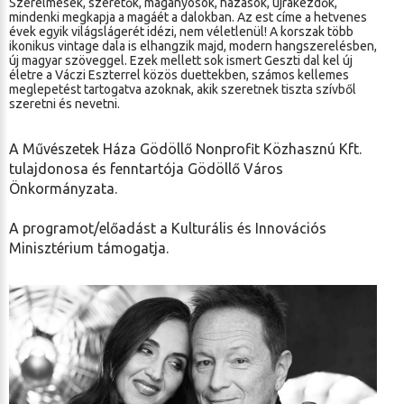
Szerelmesek, szeretők, magányosok, házasok, újrakezdők,
mindenki megkapja a magáét a dalokban. Az est címe a hetvenes
évek egyik világslágerét idézi, nem véletlenül! A korszak több
ikonikus vintage dala is elhangzik majd, modern hangszerelésben,
új magyar szöveggel. Ezek mellett sok ismert Geszti dal kel új
életre a Váczi Eszterrel közös duettekben, számos kellemes
meglepetést tartogatva azoknak, akik szeretnek tiszta szívből
szeretni és nevetni.
A Művészetek Háza Gödöllő Nonprofit Közhasznú Kft.
tulajdonosa és fenntartója Gödöllő Város
Önkormányzata.
A programot/előadást a Kulturális és Innovációs
Minisztérium támogatja.