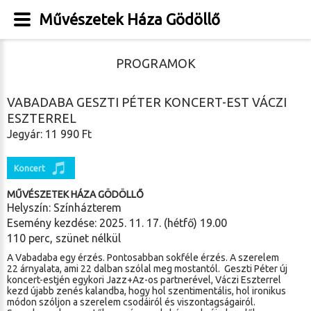
Művészetek Háza Gödöllő
PROGRAMOK
VABADABA GESZTI PÉTER KONCERT-EST VÁCZI
ESZTERREL
Jegyár: 11 990 Ft
Koncert
MŰVÉSZETEK HÁZA GÖDÖLLŐ
Helyszín: Színházterem
Esemény kezdése: 2025. 11. 17. (hétfő) 19.00
110 perc, szünet nélkül
A Vabadaba egy érzés. Pontosabban sokféle érzés. A szerelem
22 árnyalata, ami 22 dalban szólal meg mostantól. Geszti Péter új
koncert-estjén egykori Jazz+Az-os partnerével, Váczi Eszterrel
kezd újabb zenés kalandba, hogy hol szentimentális, hol ironikus
módon szóljon a szerelem csodáiról és viszontagságairól.