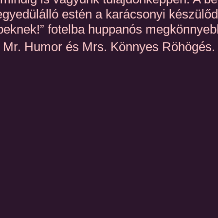
egyedülálló estén a karácsonyi készülő
peknek!” fotelba huppanós megkönnyebb
ei Mr. Humor és Mrs. Könnyes Röhögés.