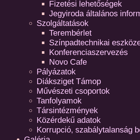
Fizetési lehetőségek
Jegyiroda általános infor
Szolgáltatások
Terembérlet
Színpadtechnikai eszköz
Konferenciaszervezés
Novo Cafe
Pályázatok
Diáksziget Támop
Művészeti csoportok
Tanfolyamok
Társintézmények
Közérdekű adatok
Korrupció, szabálytalanság b
Galéria