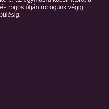
dés rögös útján robogunk végig
ülésig.