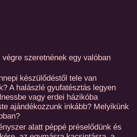
k végre szeretnének egy valóban
nepi készülődéstől tele van
k? A halászlé gyufatésztás legyen
llnessbe vagy erdei házikóba
este ajándékozzunk inkább? Melyikünk
ábban?
ényszer alatt péppé préselődünk és
ékére, az egymásra kacsintásra, a