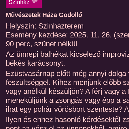
Színház
Művészetek Háza Gödöllő
Helyszín: Színházterem
Esemény kezdése: 2025. 11. 26. (sze
90 perc, szünet nélkül
Az ünnepi balhékat kicselező improvi
békés karácsonyt.
Ezüstvasárnap előtt még annyi dolga
feszültséggel. Kihez menjünk előbb sz
vagy anélkül készüljön? A férj vagy a
meneküljünk a zsongás vagy épp a sa
ihat egy pohár vörösbort szenteste? A
Ilyen és ehhez hasonló kérdésektől z
pont az vész el az ünnepekből, amire