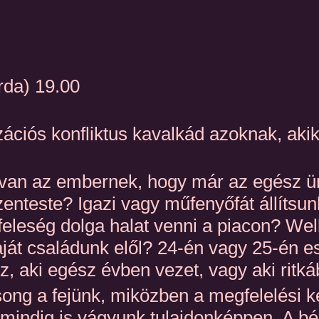
rda) 19.00
zációs konfliktus kavalkád azoknak, aki
 van az embernek, hogy már az egész ün
enteste? Igazi vagy műfenyőfát állítsun
 feleség dolga halat venni a piacon? We
ját családunk elől? 24-én vagy 25-én 
z, aki egész évben vezet, vagy aki ritk
song a fejünk, miközben a megfelelési k
 mindig is vágyunk tulajdonképpen. A b