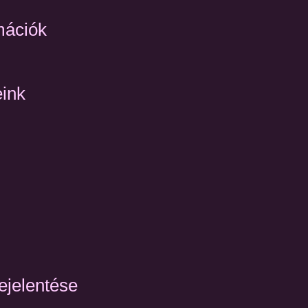
mációk
eink
ejelentése